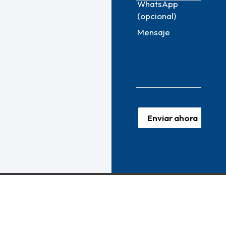
WhatsApp
(opcional)
Mensaje
Enviar ahora
En AgileStrategas Digital, ofrecemos más que solo productos o
servicios; brindamos soluciones tecnológicas integrales
diseñadas para ser un verdadero activo para tu negocio.