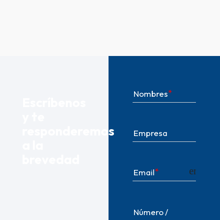
Nombres
Escríbenos
y te
responderemos
Empresa
a la
brevedad
email
Email
Número /