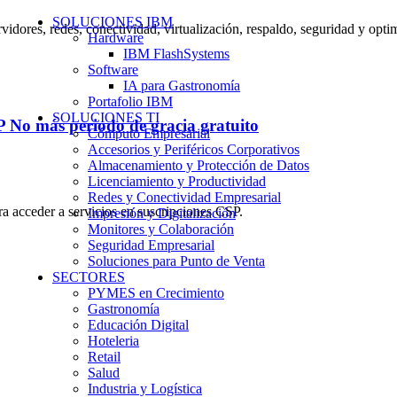
SOLUCIONES IBM
rvidores, redes, conectividad, virtualización, respaldo, seguridad y opt
Hardware
IBM FlashSystems
Software
IA para Gastronomía
Portafolio IBM
SOLUCIONES TI
 No más periodo de gracia gratuito
Cómputo Empresarial
Accesorios y Periféricos Corporativos
Almacenamiento y Protección de Datos
Licenciamiento y Productividad
Redes y Conectividad Empresarial
ra acceder a servicios en suscripciones CSP.
Impresión y Digitalización
Monitores y Colaboración
Seguridad Empresarial
Soluciones para Punto de Venta
SECTORES
PYMES en Crecimiento
Gastronomía
Educación Digital
Hoteleria
Retail
Salud
Industria y Logística