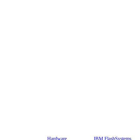
Hardware
IBM FlashSystems