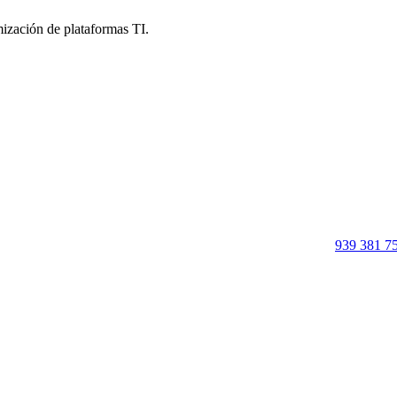
imización de plataformas TI.
939 381 7