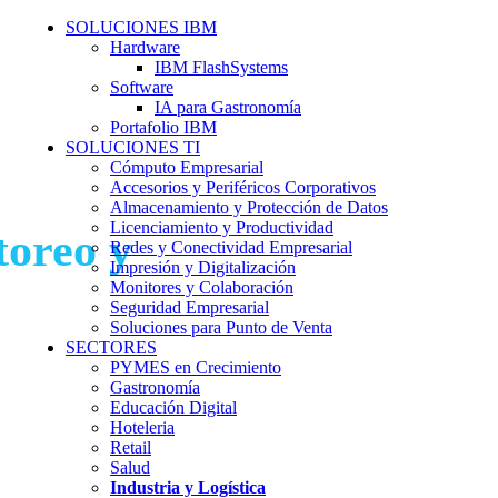
SOLUCIONES IBM
Hardware
IBM FlashSystems
Software
IA para Gastronomía
Portafolio IBM
nes
SOLUCIONES TI
Cómputo Empresarial
Accesorios y Periféricos Corporativos
ticas con
Almacenamiento y Protección de Datos
Licenciamiento y Productividad
toreo y
Redes y Conectividad Empresarial
Impresión y Digitalización
Monitores y Colaboración
Seguridad Empresarial
Soluciones para Punto de Venta
 protegido
SECTORES
utomático
PYMES en Crecimiento
Gastronomía
po real
Educación Digital
Hoteleria
Retail
Salud
Industria y Logística