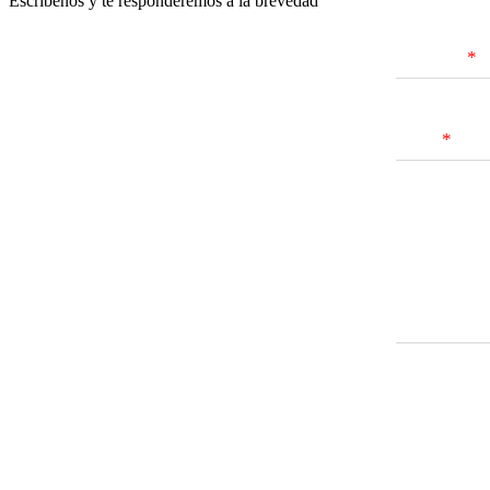
Escríbenos y te responderemos a la brevedad
Nombres
Email
Mensaje