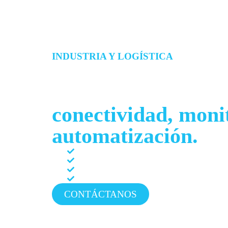
INDUSTRIA Y LOGÍSTICA
Digitaliza operacio
industriales y logís
conectividad, moni
automatización.
Redes industriales segmentadas con perímetro
Servidores físicos o en la nube con respaldo a
Hardware resistente para operación continua
Dashboards integrados para monitoreo en tiem
CONTÁCTANOS