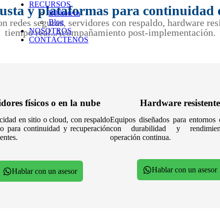
RECURSOS
usta y plataformas para continuidad e
Biblioteca
n redes seguras, servidores con respaldo, hardware res
Blog
NOSOTROS
tiempo real. Acompañamiento post-implementación.
CONTÁCTENOS
dores físicos o en la nube
Hardware resistente
cidad en sitio o cloud, con respaldo
Equipos diseñados para entornos e
co para continuidad y recuperación
con durabilidad y rendimie
entes.
operación continua.
Hablar con un asesor
Hablar con un asesor