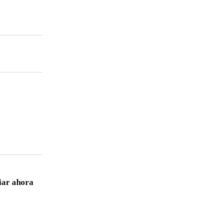
l)
iar ahora