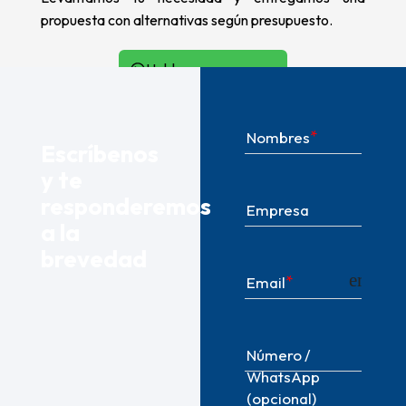
propuesta con alternativas según presupuesto.
Hablar con un asesor
Nombres
Escríbenos
y te
responderemos
Empresa
a la
brevedad
email
Email
Número /
WhatsApp
(opcional)