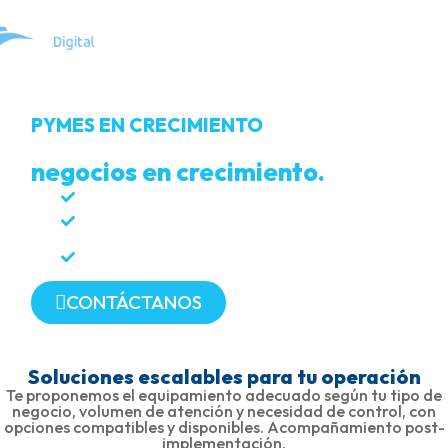
PYMES EN CRECIMIENTO
Tecnología accesible para
negocios en crecimiento.
Punto de venta (POS) y facturación
Videovigilancia y control de accesos
Propuesta y dimensionamiento (equipos y
licencias)
CONTÁCTANOS
Soluciones escalables para tu operación
Te proponemos el equipamiento adecuado según tu tipo de
negocio, volumen de atención y necesidad de control, con
opciones compatibles y disponibles. Acompañamiento post-
implementación.