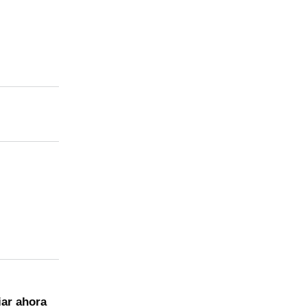
al)
iar ahora