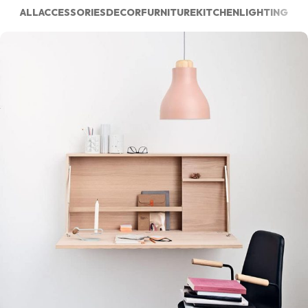
ALL
ACCESSORIES
DECOR
FURNITURE
KITCHEN
LIGHTING