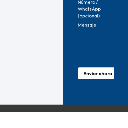
Número /
WhatsApp
(opcional)
Mensaje
Enviar ahora
En AgileStrategas Digital, ofrecemos más que solo productos o