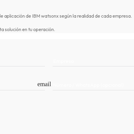
de aplicación de IBM watsonx según la realidad de cada empresa.
a solución en tu operación.
Empresa
email
Número / WhatsApp (opcional)