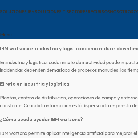
SOLUCIONES IBM
SOLUCIONES TI
SECTORES
RECURSOS
NOSOTROS
C
Menu
IBM watsonx en industria y logística: cómo reducir downtim
En industria y logística, cada minuto de inactividad puede impactar
incidencias dependen demasiado de procesos manuales, los tiempo
El reto en industria y logística
Plantas, centros de distribución, operaciones de campo y entornos
constante. Cuando la información está dispersa o la respuesta d
¿Cómo puede ayudar IBM watsonx?
IBM watsonx permite aplicar inteligencia artificial para mejorar e